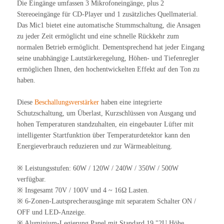
Die Eingänge umfassen 3 Mikrofoneingänge, plus 2
Stereoeingänge für CD-Player und 1 zusätzliches Quellmaterial.
Das Mic1 bietet eine automatische Stummschaltung, die Ansagen
zu jeder Zeit ermöglicht und eine schnelle Rückkehr zum
normalen Betrieb ermöglicht. Dementsprechend hat jeder Eingang
seine unabhängige Lautstärkeregelung, Höhen- und Tiefenregler
ermöglichen Ihnen, den hochentwickelten Effekt auf den Ton zu
haben.
Diese
Beschallungsverstärker
haben eine integrierte
Schutzschaltung, um Überlast, Kurzschlüssen von Ausgang und
hohen Temperaturen standzuhalten, ein eingebauter Lüfter mit
intelligenter Startfunktion über Temperaturdetektor kann den
Energieverbrauch reduzieren und zur Wärmeableitung.
※ Leistungsstufen: 60W / 120W / 240W / 350W / 500W
verfügbar.
※ Insgesamt 70V / 100V und 4 ~ 16Ω Lasten.
※ 6-Zonen-Lautsprecherausgänge mit separatem Schalter ON /
OFF und LED-Anzeige.
※ Aluminium-Legierung Panel mit Standard 19 "2U Höhe.