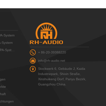
A-System
A-System
A-System
+ 86-20-39388220
info@rh-audio.net
Stockwerk 6, Gebäude J, Kaida
Industriepark, Shixin Straße,
Xinshuikeng Dorf, Panyu Bezirk,
ngen
Guangzhou China.
rkte
haft
ichtungen