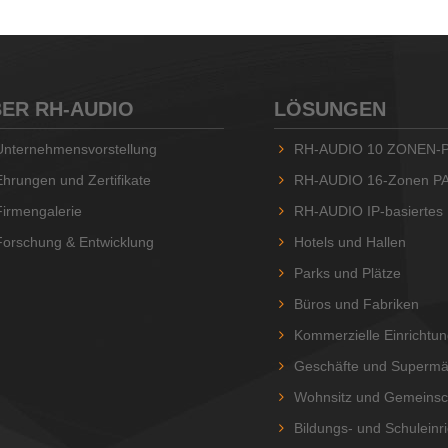
ER RH-AUDIO
LÖSUNGEN
Unternehmensvorstellung
RH-AUDIO 10 ZONEN-P
Ehrungen und Zertifikate
RH-AUDIO 16-Zonen P
Firmengalerie
RH-AUDIO IP-basiertes P
Forschung & Entwicklung
Hotels und Hallen
Parks und Plätze
Büros und Fabriken
Kommerzielle Einrichtu
Geschäfte und Supermä
Wohnsitz und Gemeinsc
Bildungs- und Schuleinr