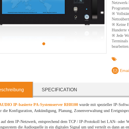
Netzwerk-
Programmb
※ Vollstä
Nettoüber
※ Keine E
Hunderte 
※ Jede Wor
Terminals
1
bearbeiten
Emai
eschreibung
SPECIFICATION
UDIO IP-basierte PA-Systemserver RH8100
wurde mit spezieller IP-Softwa
r die Konfiguration, Ankündigung, Planung, Zonenverwaltung und Ereignispro
d auf dem IP-Netzwerk, entsprechend dem TCP / IP-Protokoll bei LAN- ode
ngssystem die Audioquelle in ein digitales Signal um und verteilt es dann an e