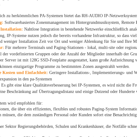
.
eich zu herkömmlichen PA-Systemen bietet das RH-AUDIO IP-Netzwerksyste
g:
Softwarebasiertes Zonenmanagement im Hintergrundmusiksystem, Remote P
Installation:
Nahtlose Integration in bestehende Netzwerke einschließlich ana
ng, IP-Systeme nutzen jedoch die bereits vorhandene Infrastruktur, so dass vi
d weniger Installation Zeit vor Ort und weniger Ablenkung für Sie und Ihre Mi
ar:
Für mehrere Terminals und Paging-Stationen - lokal, multi-site oder regi
l der vordefinierten Gruppen oder der Anzahl der Mitglieder innerhalb der Gr
r Server ist mit 128G SSD-Festplatte ausgestattet, kann große Aufzeichnung
können einzigartige Programme zu bestimmten Zonen ausgestrahlt werden.
e Kosten und Einfachheit:
Geringere Installations-, Implementierungs- und W
expansion in den pa-Systemen
Es gibt eine klare Qualitätsverbesserung bei IP-Systemen, es wird nicht die F
ine Beschränkung auf Übertragungsdistanz und einige Dutzend oder Hunderte 
tem wird empfohlen für:
ionen, die über ein effizientes, flexibles und robustes Paging-System Informati
 müssen, die dem zuständigen Personal oder Kunden sofort eine Benachrichti
her Sektor Regierungsbehörden, Schulen und Krankenhäuser, die Notfälle schn