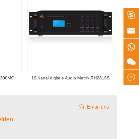





RH300MC
16 Kanal digitale Audio Matrix RH2816S
Email uns
elden.