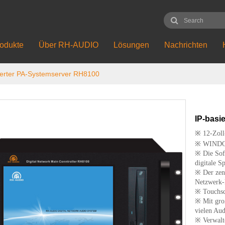
odukte
Über RH-AUDIO
Lösungen
Nachrichten
ierter PA-Systemserver RH8100
IP-basi
※
12-Zoll
※ WINDOW
※ Die Soft
digitale S
※ Der zen
Netzwerk-
※ Touchscr
※ Mit gro
vielen Aud
※ Verwalt