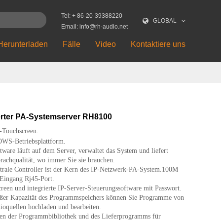
Tel: + 86-20-39388220
GLOBAL
Email: info@rh-audio.net
Herunterladen
Fälle
Video
Kontaktiere uns
erter PA-Systemserver RH8100
-Touchscreen.
S-Betriebsplattform.
ware läuft auf dem Server, verwaltet das System und liefert
prachqualität, wo immer Sie sie brauchen.
trale Controller ist der Kern des IP-Netzwerk-PA-System.100M
Eingang Rj45-Port.
een und integrierte IP-Server-Steuerungssoftware mit Passwort.
ßer Kapazität des Programmspeichers können Sie Programme von
ioquellen hochladen und bearbeiten.
en der Programmbibliothek und des Lieferprogramms für