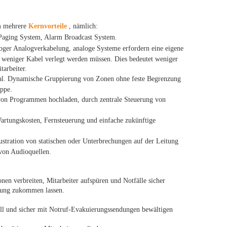
m mehrere
Kernvorteile
, nämlich:
aging System, Alarm Broadcast System.
loger Analogverkabelung, analoge Systeme erfordern eine eigene
el weniger Kabel verlegt werden müssen. Dies bedeutet weniger
tarbeiter.
onal. Dynamische Gruppierung von Zonen ohne feste Begrenzung
uppe.
 von Programmen hochladen, durch zentrale Steuerung von
artungskosten, Fernsteuerung und einfache zukünftige
rustration von statischen oder Unterbrechungen auf der Leitung
von Audioquellen.
onen verbreiten, Mitarbeiter aufspüren und Notfälle sicher
gung zukommen lassen.
ell und sicher mit Notruf-Evakuierungssendungen bewältigen