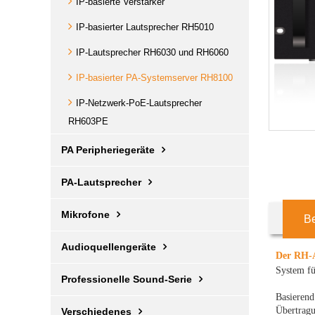
IP-basierte Verstärker
IP-basierter Lautsprecher RH5010
IP-Lautsprecher RH6030 und RH6060
IP-basierter PA-Systemserver RH8100
IP-Netzwerk-PoE-Lautsprecher
RH603PE
PA Peripheriegeräte
PA-Lautsprecher
Mikrofone
B
Audioquellengeräte
Der RH-A
System fü
Professionelle Sound-Serie
Basieren
Übertragu
Verschiedenes