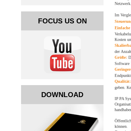
Netzwerk
Im Vergl
FOCUS US ON
Steuerun
Einfache 
Verkabelu
Kosten un
Skalierb
der Anzah
Größe:
De
Software 
Geringer
Endpunkt
Qualität:
geben. Ke
DOWNLOAD
IP PA Sys
Organisat
handhaben
Öffentlic
können.