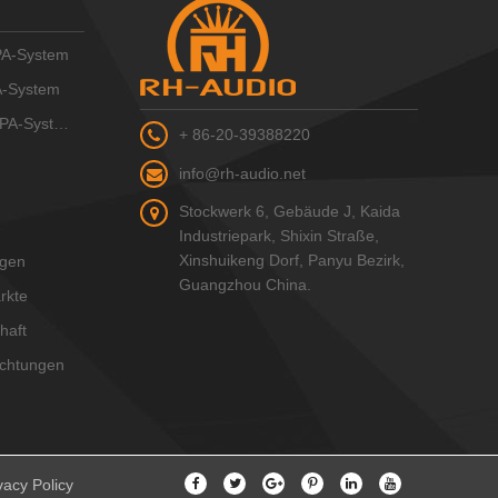
A-System
A-System
A-System
+ 86-20-39388220
info@rh-audio.net
Stockwerk 6, Gebäude J, Kaida
Industriepark, Shixin Straße,
Xinshuikeng Dorf, Panyu Bezirk,
ngen
Guangzhou China.
rkte
haft
ichtungen
vacy Policy