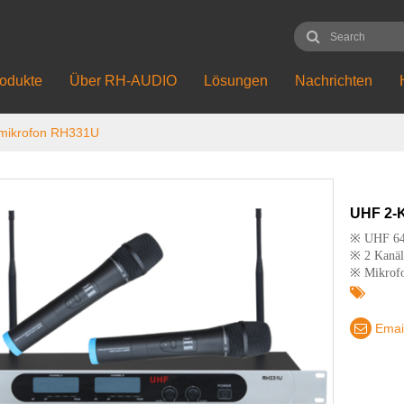
odukte
Über RH-AUDIO
Lösungen
Nachrichten
mikrofon RH331U
UHF 2-
※ UHF 64
※ 2 Kanäl
※ Mikrofo
Emai