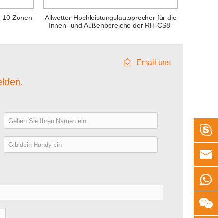
t 10 Zonen
Allwetter-Hochleistungslautsprecher für die
Innen- und Außenbereiche der RH-CS8-
Serie
Email uns
elden.
e

n


