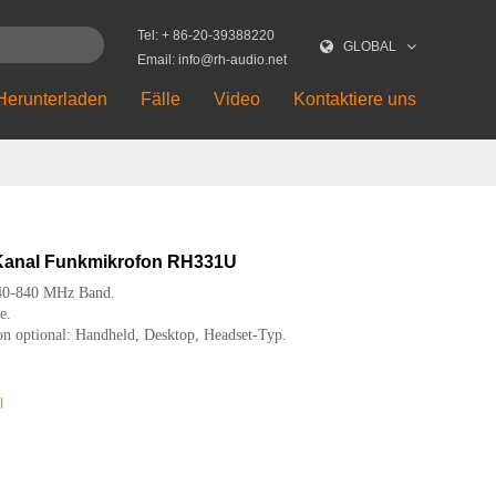
Tel: + 86-20-39388220
GLOBAL
Email: info@rh-audio.net
Herunterladen
Fälle
Video
Kontaktiere uns
Kanal Funkmikrofon RH331U
0-840 MHz Band.
e.
n optional: Handheld, Desktop, Headset-Typ.
l