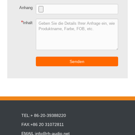
Anhang
*
Inhalt
Senden
TEL:+ 86-20-39388220
FAX:+86 20 31072811
EMAIL:
info@rh-audio.net