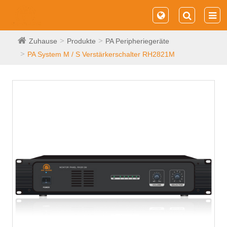
Zuhause
Produkte
PA Peripheriegeräte
PA System M / S Verstärkerschalter RH2821M